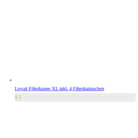
Levoit Filterkanne XL inkl. 4 Filterkartuschen
9.3